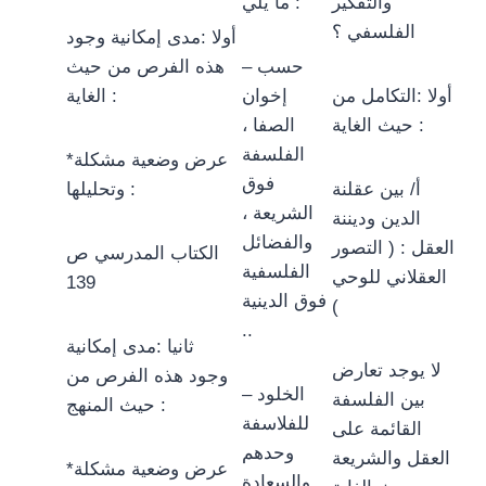
والتفكير
ما يلي :
الفلسفي ؟
أولا :مدى إمكانية وجود
– حسب
هذه الفرص من حيث
أولا :التكامل من
إخوان
الغاية :
حيث الغاية :
الصفا ،
الفلسفة
*عرض وضعية مشكلة
فوق
أ/ بين عقلنة
وتحليلها :
الشريعة ،
الدين وديننة
والفضائل
العقل : ( التصور
الكتاب المدرسي ص
الفلسفية
العقلاني للوحي
139
فوق الدينية
)
..
ثانيا :مدى إمكانية
لا يوجد تعارض
وجود هذه الفرص من
– الخلود
بين الفلسفة
حيث المنهج :
للفلاسفة
القائمة على
وحدهم
العقل والشريعة
*عرض وضعية مشكلة
والسعادة