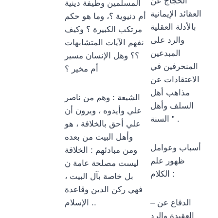
الحجاج عن
المسلمين وظيفة دينية
العقائد الإيمانية
أم دنيوية ؟، وما هو حكم
بالأدلة العقلية
مرتكب الكبيرة ؟ وكيف
والرد على
نفهم الآيات المتشابهات
المبدعين
؟؟ وهل الإنسان مسير
المنحرفين في
أم مخير ؟
الاعتقادات عن
مذاهب أهل
الشيعة : وهم من ناصر
السلف وأهل
علي وأيدوه ، ويرون أن
السنة ” .
علي أحق بالخلافة ، هو
وأهل البيت من بعده
أسباب وعوامل
ومن مبادئهم : الخلافة
ظهور علم
ليست مصلحة عامة ن
الكلام :
بل خاصة بآل البيت ،
فهي ركن الدين وقاعدة
– الدفاع عن
الإسلام ..
العقيدة والرد