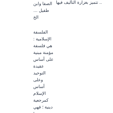
تتميز بغزارة التأليف فيها ..
الصفا وابن
طفيل …
الخ
الفلسفة
الإسلامية :
هي فلسفة
مؤمنة مبنية
على أساس
عقيدة
التوحيد
وعلى
أساس
الإسلام
كمرجعية
دينية ؛ فهي