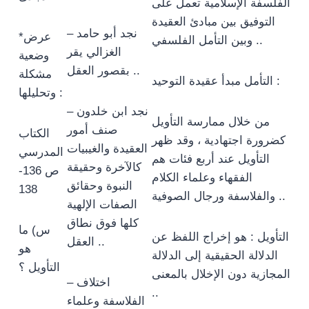
الفلسفة الإسلامية تعمل على
التوفيق بين مبادئ العقيدة
– نجد أبو حامد
*عرض
وبين التأمل الفلسفي ..
الغزالي يقر
وضعية
بقصور العقل ..
مشكلة
التأمل مبدأ عقيدة التوحيد :
وتحليلها :
– نجد ابن خلدون
من خلال ممارسة التأويل
صنف أمور
الكتاب
كضرورة اجتهادية ، وقد ظهر
العقيدة والغيبيات
المدرسي
التأويل عند أربع فئات هم
كالآخرة وحقيقة
ص 136-
الفقهاء وعلماء الكلام
النبوة وحقائق
138
والفلاسفة ورجال الصوفية ..
الصفات الإلهية
كلها فوق نطاق
س) ما
التأويل : هو إخراج اللفظ عن
العقل ..
هو
الدلالة الحقيقية إلى الدلالة
التأويل ؟
المجازية دون الإخلال بالمعنى
– اختلاف
..
الفلاسفة وعلماء