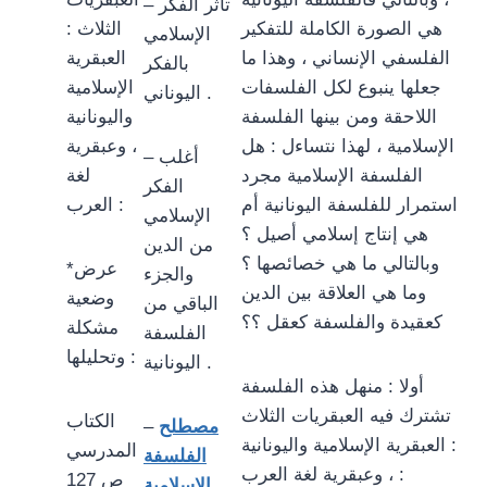
– تأثر الفكر
هي الصورة الكاملة للتفكير
الثلاث :
الإسلامي
الفلسفي الإنساني ، وهذا ما
العبقرية
بالفكر
جعلها ينبوع لكل الفلسفات
الإسلامية
اليوناني .
اللاحقة ومن بينها الفلسفة
واليونانية
الإسلامية ، لهذا نتساءل : هل
، وعبقرية
– أغلب
الفلسفة الإسلامية مجرد
لغة
الفكر
استمرار للفلسفة اليونانية أم
العرب :
الإسلامي
هي إنتاج إسلامي أصيل ؟
من الدين
وبالتالي ما هي خصائصها ؟
*عرض
والجزء
وما هي العلاقة بين الدين
وضعية
الباقي من
كعقيدة والفلسفة كعقل ؟؟
مشكلة
الفلسفة
وتحليلها :
اليونانية .
أولا : منهل هذه الفلسفة
تشترك فيه العبقريات الثلاث
الكتاب
مصطلح
–
: العبقرية الإسلامية واليونانية
المدرسي
الفلسفة
، وعبقرية لغة العرب :
ص 127
الإسلامية