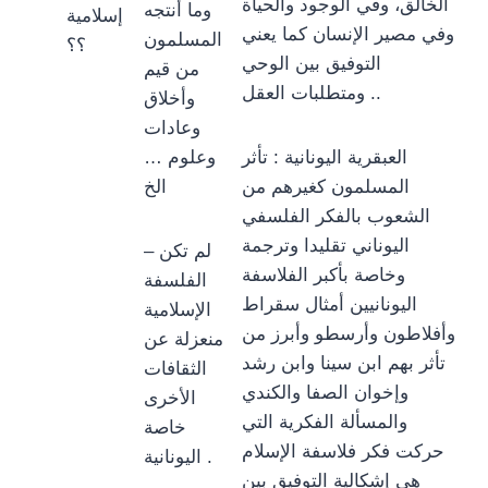
الخالق، وفي الوجود والحياة
وما أنتجه
إسلامية
وفي مصير الإنسان كما يعني
المسلمون
؟؟
التوفيق بين الوحي
من قيم
ومتطلبات العقل ..
وأخلاق
وعادات
العبقرية اليونانية : تأثر
وعلوم …
المسلمون كغيرهم من
الخ
الشعوب بالفكر الفلسفي
اليوناني تقليدا وترجمة
– لم تكن
وخاصة بأكبر الفلاسفة
الفلسفة
اليونانيين أمثال سقراط
الإسلامية
وأفلاطون وأرسطو وأبرز من
منعزلة عن
تأثر بهم ابن سينا وابن رشد
الثقافات
وإخوان الصفا والكندي
الأخرى
والمسألة الفكرية التي
خاصة
حركت فكر فلاسفة الإسلام
اليونانية .
هي إشكالية التوفيق بين