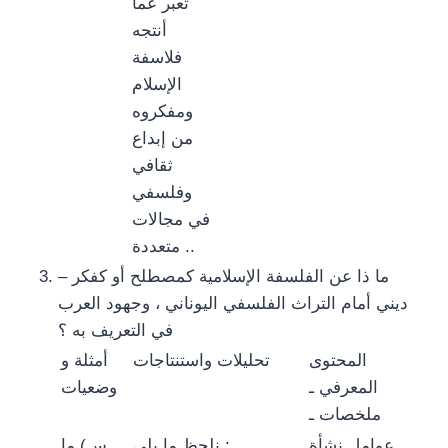
تعبر عما
أنتجه
فلاسفة
الإسلام
ومفكروه
من إبداع
ثقافي
وفلسفي
في مجالات
متعددة ..
– ما ذا عن الفلسفة الإسلامية كمصطلح أو كفكر
ديني أمام التراث الفلسفي اليوناني ، وجهود العرب
في التعريف به ؟
المحتوى
تحليلات واستنتاجات
أمثلة و
المعرفي ـ
وضعيات
ملخصات ـ
عوامل نشأة
نلحظ ما يلي :
س) ما