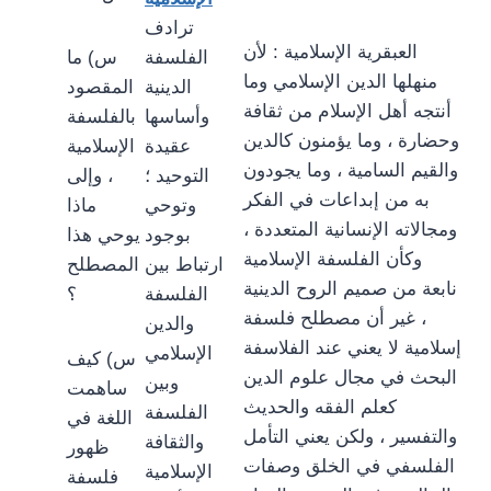
ترادف
العبقرية الإسلامية : لأن
الفلسفة
س) ما
منهلها الدين الإسلامي وما
الدينية
المقصود
أنتجه أهل الإسلام من ثقافة
وأساسها
بالفلسفة
وحضارة ، وما يؤمنون كالدين
عقيدة
الإسلامية
والقيم السامية ، وما يجودون
التوحيد ؛
، وإلى
به من إبداعات في الفكر
وتوحي
ماذا
ومجالاته الإنسانية المتعددة ،
بوجود
يوحي هذا
وكأن الفلسفة الإسلامية
ارتباط بين
المصطلح
نابعة من صميم الروح الدينية
الفلسفة
؟
، غير أن مصطلح فلسفة
والدين
إسلامية لا يعني عند الفلاسفة
الإسلامي
س) كيف
البحث في مجال علوم الدين
وبين
ساهمت
كعلم الفقه والحديث
الفلسفة
اللغة في
والتفسير ، ولكن يعني التأمل
والثقافة
ظهور
الفلسفي في الخلق وصفات
الإسلامية
فلسفة