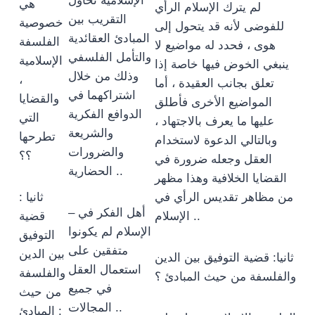
الإسلامية تحاول
هي
لم يترك الإسلام الرأي
التقريب بين
خصوصية
للفوضى لأنه قد يتحول إلى
المبادئ العقائدية
الفلسفة
هوى ، فحدد له مواضيع لا
والتأمل الفلسفي
الإسلامية
ينبغي الخوض فيها خاصة إذا
وذلك من خلال
،
تعلق بجانب العقيدة ، أما
اشتراكهما في
والقضايا
المواضيع الأخرى فأطلق
الدوافع الفكرية
التي
عليها ما يعرف بالاجتهاد ،
والشريعة
تطرحها
وبالتالي الدعوة لاستخدام
والضرورات
؟؟
العقل وجعله ضرورة في
الحضارية ..
القضايا الخلافية وهذا مظهر
من مظاهر تقديس الرأي في
ثانيا :
– أهل الفكر في
الإسلام ..
قضية
الإسلام لم يكونوا
التوفيق
متفقين على
بين الدين
ثانيا: قضية التوفيق بين الدين
استعمال العقل
والفلسفة
والفلسفة من حيث المبادئ ؟
في جميع
من حيث
المجالات ..
المبادئ :