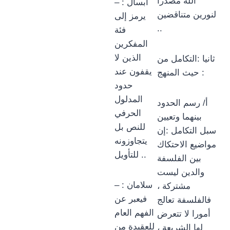
الله مصدرا
– أبسال :
لنورين متناقضين
يرمز إلى
..
فئة
المفكرين
الذين لا
ثانيا :التكامل من
يقفون عند
حيث المنهج :
حدود
المدلول
أ/ رسم الحدود
الحرفي
بينهما وتعيين
للنص بل
سبل التكامل :إن
يتجاوزونه
مواضيع الاحتكاك
للتأويل ..
بين الفلسفة
والدين ليست
– سلامان :
مشتركة ،
فيعبر عن
فالفلسفة تعالج
الفهم العام
أمورا لا تتعرض
للعقيدة من
لها الشريعة ،