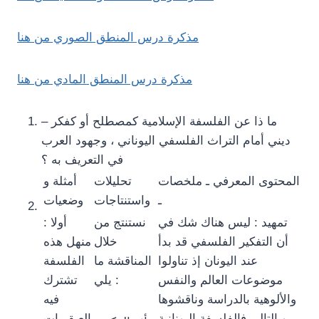
مذكرة درس المنطق الصوري من هنا
مذكرة درس المنطق المادي من هنا
– ما ذا عن الفلسفة الإسلامية كمصطلح أو كفكر
ديني أمام التراث الفلسفي اليوناني ، وجهود العرب
في التعريف به ؟
المحتوى المعرفي ـ ملخصات
تحليلات
أمثلة و
ـ
واستنتاجات
وضعيات
تمهيد : ليس هناك شك في
نستنتج من
أولا :
أن التفكير الفلسفي قد بدأ
خلال
منهل هذه
عند اليونان إذ تناولوا
المناقشة ما
الفلسفة
موضوعات العالم والنفس
يلي :
تشترك
والألوهية بالدراسة وناقشوها
فيه
، وبالتالي فالفلسفة اليونانية
العبقريات