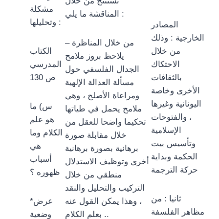
نستنتج من خلال
مشكلة
المناقشة ما يلي :
وتحليلها :
المصادر
الخارجية : وذلك
– من خلال المناظرة
من خلال
الكتاب
يلاحظ بروز ملامح
الاحتكاك
المدرسي
الجدال الفلسفي حول
بالثقافات
ص 130
مسألة العدالة الإلهية
الأخرى وخاصة
ومراعاة الأصلح ، وهي
اليونانية وغيرها
س) ما
ملامح يحمل في طياتها
، والفتوحات
هو علم
تحكيما واضحا للعقل من
الإسلامية
الكلام وما
خلال مقابلة صورة
وتأسيس بيت
هي
برهانية بصورة برهانية
الحكمة وبداية
أسباب
أخرى وتوظيف الاستدلال
حركة الترجمة
ظهوره ؟
منطقي من خلال
التركيب والتحليل والنقد
ثانيا : من
، وهذا يمكن القول عنه
*عرض
مظاهر الفلسفة
بعلم الكلام ..
وضعية