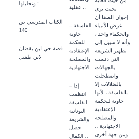
من حيث الغاية
وتحليلها :
عقلية ..
بحيث يرى
إخوان الصفا أن
الكتاب المدرسي ص
غرض الأنبياء
– الفلسفة
140
والحكماء واحد ،
حاوية
وأنه لا سبيل إلى
للحكمة
قصة حي ابن يقضان
تطهير الشريعة
الإعتقادية
لابن طفيل
التي دنست
والمصلحة
بالجهالات
الاجتهادية
واضطحلت
بالضلالات إلا
– إذا
بالفلسفة ، لأنها
انتظمت
حاوية للحكمة
الفلسفة
الإعتقادية
اليونانية
والمصلحة
والشريعة
الاجتهادية ..
حصل
ومن جهة أخرى
الكمال ..