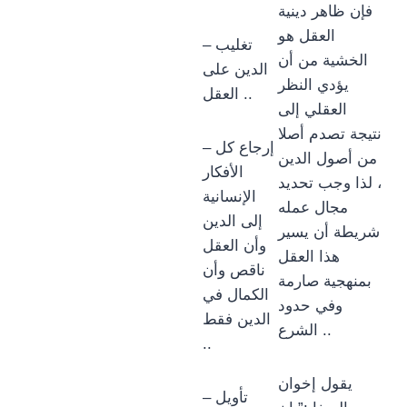
فإن ظاهر دينية
العقل هو
– تغليب
الخشية من أن
الدين على
يؤدي النظر
العقل ..
العقلي إلى
نتيجة تصدم أصلا
– إرجاع كل
من أصول الدين
الأفكار
، لذا وجب تحديد
الإنسانية
مجال عمله
إلى الدين
شريطة أن يسير
وأن العقل
هذا العقل
ناقص وأن
بمنهجية صارمة
الكمال في
وفي حدود
الدين فقط
الشرع ..
..
يقول إخوان
– تأويل