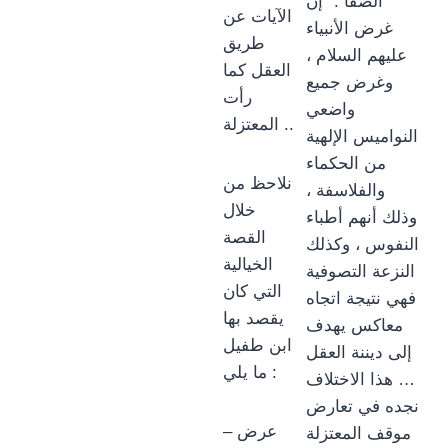
الصفا :” إن
الآيات عن
غرض الأنبياء
طريق
عليهم السلام ،
العقل كما
وغرض جميع
رأت
واضعي
المعتزلة ..
النواميس الإلهية
من الحكماء
نلاحظ من
والفلاسفة ،
خلال
وذلك أنهم أطباء
القصة
النفوس ، وكذلك
الخيالية
النزعة التصوفية
التي كان
فهي نتيجة اتجاه
يقصد بها
معاكس يهدف
ابن طفيل
إلى ديننة العقل
ما يلي :
… هذا الاختلاف
نجده في تعارض
– عرض
موقف المعتزلة