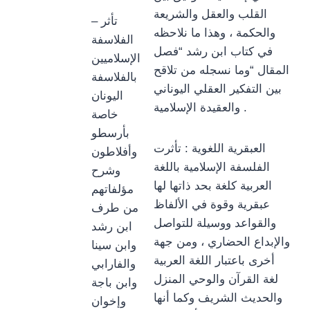
القلب والعقل والشريعة
– تأثر
والحكمة ، وهذا ما نلاحظه
الفلاسفة
في كتاب ابن رشد “فصل
الإسلاميين
المقال “وما نسجله من تلاقح
بالفلاسفة
بين التفكير العقلي اليوناني
اليونان
والعقيدة الإسلامية .
خاصة
بأرسطو
العبقرية اللغوية : تأثرت
وأفلاطون
الفلسفة الإسلامية باللغة
وشرح
العربية كلغة بحد ذاتها لها
مؤلفاتهم
عبقرية وقوة في الألفاظ
من طرف
والقواعد ووسيلة للتواصل
ابن رشد
والإبداع الحضاري ، ومن جهة
وابن سينا
أخرى باعتبار اللغة العربية
والفارابي
لغة القرآن والوحي المنزل
وابن باجة
والحديث الشريف وكما أنها
وإخوان