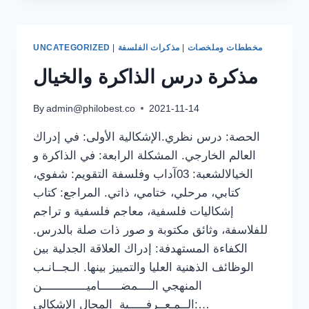
الحديثة
,
ملخصة
مخططات وملخصات
|
مذكرات الفلسفة
|
UNCATEGORIZED
مذكرة درس الذاكرة والخيال
By
admin@philobest.co
2021-11-14
الحصة: درس نظري.الإشكالية الأولى: في إدراك
العالم الخارجي. المشكلة الرابعة: في الذاكرة و
الخيالالشعبة: 03آداب وفلسفة التقويم: شفوي،
كتابي، مرحلي، ختامي، ذاتي. المراجع: كتاب
إشكاليات فلسفية، معاجم فلسفية و تراجم
للفلاسفة، وثائق مكتوبة و صور ذات صلة بالدرس.
الكفاءة المستهدفة: إدراك العلاقة الجدلية بين
الوظائف الذهنية العليا والتمييز بينها. الـجــانـب
المنهجي الــــمضــــــاميـــــــــــــن
الــمـعــرفـــــية المجال الإشكالي:…