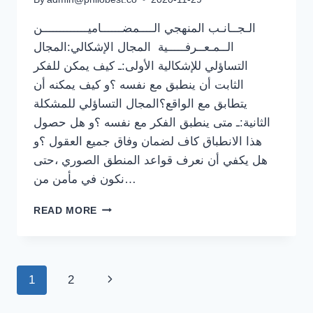
الـجــانـب المنهجي الــــمضــــــاميـــــــــــــن
الــمـعــرفـــــية المجال الإشكالي:المجال
التساؤلي للإشكالية الأولى:ـ كيف يمكن للفكر
الثابت أن ينطبق مع نفسه ؟و كيف يمكنه أن
يتطابق مع الواقع؟المجال التساؤلي للمشكلة
الثانية:ـ متى ينطبق الفكر مع نفسه ؟و هل حصول
هذا الانطباق كاف لضمان وفاق جميع العقول ؟و
هل يكفي أن نعرف قواعد المنطق الصوري ،حتى
نكون في مأمن من…
مذكرة
READ MORE
درس
انطباق
الفكر
مع
Page
Next
1
2
نفسه
”
navigation
Page
المنطق