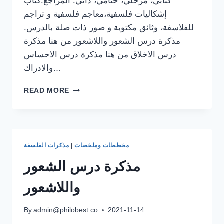
كتابي، مرحلي، ختامي، ذاتي. المراجع:كتاب
إشكاليات فلسفية،معاجم فلسفية و تراجم
للفلاسفة، وثائق مكتوبة و صور ذات صلة بالدرس.
مذكرة درس الشعور واللاشعور من هنا مذكرة
درس الاخلاق من هنا مذكرة درس الاحساس
والادراك…
مذكرة
READ MORE
درس
اللغة
والفكر
مخططات وملخصات
|
مذكرات الفلسفة
مذكرة درس الشعور
واللاشعور
By
admin@philobest.co
2021-11-14