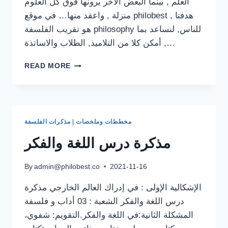
العلم , بينما البعض الاخر يرونها فوق كل العلوم
منزلة , واعقد منها… في موقع philobest , هدفنا
هو تقريب الفلسفة philosophy للناس, لنساعد بما
أمكن كلا من التلاميذ, الطلاب والاساتذة ,…
الفلسفة
READ MORE
:
كل
ما
يجب
ان
مخططات وملخصات
|
مذكرات الفلسفة
تعرفه
مذكرة درس اللغة والفكر
By
admin@philobest.co
2021-11-16
الإشكالية الإولى : في إدراك العالم الخارجي مذكرة
درس اللغة والفكر الشعبة : 03 أداب و فلسفة
المشكلة الثانية:في اللغة والفكر.التقويم: شفوي،