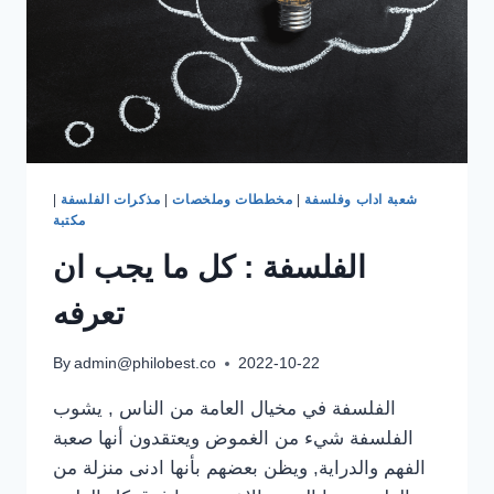
شعبة اداب وفلسفة
|
مخططات وملخصات
|
مذكرات الفلسفة
|
مكتبة
الفلسفة : كل ما يجب ان
تعرفه
By
admin@philobest.co
2022-10-22
الفلسفة في مخيال العامة من الناس , يشوب
الفلسفة شيء من الغموض ويعتقدون أنها صعبة
الفهم والدراية, ويظن بعضهم بأنها ادنى منزلة من