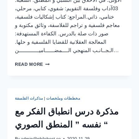
الأولى: في الأخلاق بين النسبي و المطلق. الشعبة:
03آداب وفلسفة التقويم: شفوي، كتابي، مرحلي،
ختامي، ذاتي.المراجع: كتاب إشكاليات فلسفية،
معاجم فلسفية و تراجم للفلاسفة، وثائق مكتوبة و
صور ذات صلة بالدرس. الكفاءة المستهدفة:
المعالجة العقلانية للقضايا الفلسفية و حلها.
الـجــانـب المنهجي الــــمضــــــاميـــــــــــــن…
مذكرة
READ MORE
درس
الاخلاق
(
موسعة
)
مخططات وملخصات
|
مذكرات الفلسفة
مذكرة درس انطباق الفكر مع
نفسه ” المنطق الصوري “
By
admin@philobest.co
2020-11-29