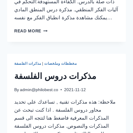
ذات صلة بالدرس. الكفاءة المستهدفة:التحكم في
آليات الفكر المنطقي. مذكرة درس المنطق المادي
يمكنك مشاهدة مذكرة انطباق الفكر مع نفسه…
مذكرة
READ MORE
درس
انطباق
الفكر
مع
الواقع
مخططات وملخصات
|
مذكرات الفلسفة
,
المنطق
مذكرات دروس الفلسفة
المادي
By
admin@philobest.co
2021-11-12
ملاحظة: هذه مذكرات تقنية , تساعدك على تحديد
محاور دروس الفلسفة . اذا كنت تبحث عن
المذكرات المعرفية فاضغط هنا لتتجه الى قسم
المذكرات والنصوص. مذكرات دروس الفلسفة