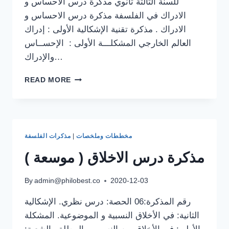
للسنة الثالثة ثانوي مذكرة درس الاحساس و
الادراك في الفلسفة مذكرة درس الاحساس و
الادراك . مذكرة تقنية الإشكالية الأولى : إدراك
العالم الخارجي المشكلـــة الأولى : الإحســاس
والإدراك…
مذكرات
READ MORE
دروس
الفلسفة
مخططات وملخصات
|
مذكرات الفلسفة
مذكرة درس الاخلاق ( موسعة )
By
admin@philobest.co
2020-12-03
رقم المذكرة:06 الحصة: درس نظري. الإشكالية
الثانية: في الأخلاق النسبية و الموضوعية. المشكلة