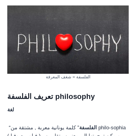
الفلسفة = شغف المعرفة
تعريف الفلسفة philosophy
لغة
الفلسفة
” كلمة يونانية معربة , مشتقة من philo-sophia
“
( فيلو – صوفيا ) , ويمكن ترجمتها الى معنيين متقاربين