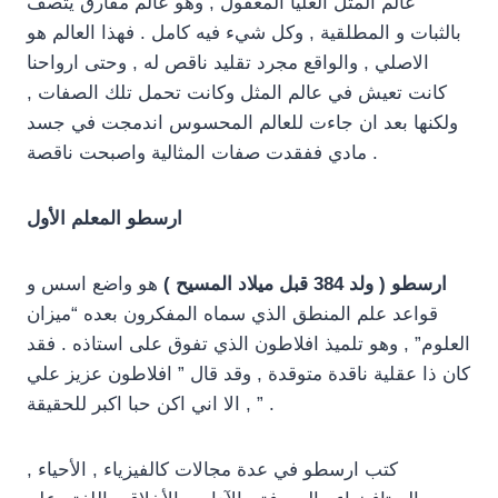
عالم المثل العليا المعقول , وهو عالم مفارق يتصف
بالثبات و المطلقية , وكل شيء فيه كامل . فهذا العالم هو
الاصلي , والواقع مجرد تقليد ناقص له , وحتى ارواحنا
كانت تعيش في عالم المثل وكانت تحمل تلك الصفات ,
ولكنها بعد ان جاءت للعالم المحسوس اندمجت في جسد
مادي ففقدت صفات المثالية واصبحت ناقصة .
ارسطو المعلم الأول
ارسطو ( ولد 384 قبل ميلاد المسيح )
هو واضع اسس و
قواعد علم المنطق الذي سماه المفكرون بعده “ميزان
العلوم” , وهو تلميذ افلاطون الذي تفوق على استاذه . فقد
كان ذا عقلية ناقدة متوقدة , وقد قال ” افلاطون عزيز علي
, الا اني اكن حبا اكبر للحقيقة ” .
كتب ارسطو في عدة مجالات كالفيزياء , الأحياء ,