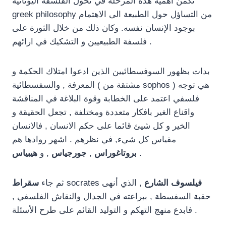
تكمن أهمية هذه المرحلة في تحول الفلسفة اليونانية
greek philosophy من التساؤل حول الطبيعة الى الاهتمام
بوجود الإنسان نفسه. وكان ذلك من خلال الثورة على
فلسفة الطبيعيين و التشكيك في ارائهم .
بدات بظهور السوفسطائيين الذين ادعوا امتلاك الحكمة و
المعرفة , والسفسطائية ( مشتقة من sophos ) هي توجه
فلسفي اعتمد على الخطابة وقوة البلاغة في المناقشة
واقناع الغير بافكار متعددة ومختلفة , تجعل الحقيقة و
الخير و كل شيئ قائما على حكم الانسان , فالانسان
مقياس كل شيء, في نظرهم . اشهر روادها هم
.
بروتاغوراس
,
جورجياس
, و
هيبياس
فيلسوف الشارع
, الذي أنهى
socrates
ثم جاء
سقراط
حقبة السفسطة , ببراعته في الجدال والنقاش الفلسفي ,
فابدع منهج التهكم و التوليد القائم على طرح الأسئلة .