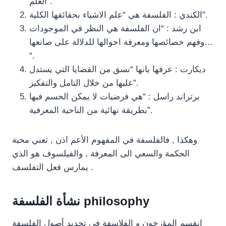
العلم”.
الكندي : الفلسفة هي “علم الاشياء بحقائقها الكلية”.
ابن رشد : “ان الفلسفة هي النظر في الموجودات
وفهم خصائصها ومعرفة احوالها للدلالة على صانعها…
“.
ديكارت : عرفها بانها “نسق من القضايا التي يستدل
عليها من خلال التامل والتفكير”.
برتراند راسل : “هي فرضيات لا يمكن الحسم فيها
بطريقة نهائية من الناحية المعرفية”.
وهكذا , فالفلسفة في المفهوم الأعم اذن , تعني محبة
الحكمة والسعي الى المعرفة , والفيلسوف هو الذي
يمارس فعل التفلسف .
نشأة الفلسفة philosophy
انقسم المؤرخون و الفلاسفة في تحديد أصول الفلسفة