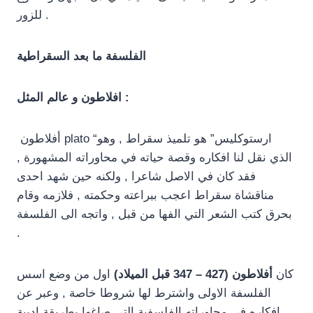
للزور .
الفلسفة ما بعد السقراطية
افلاطون و عالم المثل :
أفلاطون plato “ارستوكليس” هو تلميذ سقراط , وهو
الذي نقل لنا افكاره وقصة حياته في محاوراته المشهورة ,
فقد كان في الاصل شاعرا , ولكنه حين شهد احدى
مناقشاة سقراط اعجب ببراعته وحكمته , فلازمه وقام
بحرق كتب الشعر التي الفها من قبل , واتجه الى الفلسفة
.
كان
أفلاطون (427 – 347 قبل الميلاد)
اول من وضع اسس
الفلسفة الاولى واشترط لها شروطا خاصة , وعبر عن
افكاره في محاوراته الفلسفية التي صاغها بطريقة ادبية