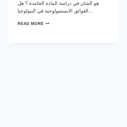
هو الشان في دراسة المادة الجامدة ؟ هل
العوائق الابستمولوجية في البيولوجيا…
مقالة
READ MORE
البيولوجيا
في
الفلسفة
:
جدلية
و
استقصاء