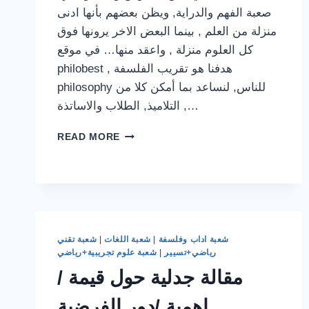
صعبة الفهم والدراية, ويظن بعضهم بأنها ادنى
منزلة من العلم , بينما البعض الاخر يرونها فوق
كل العلوم منزلة , واعقد منها… في موقع
philobest , هدفنا هو تقريب الفلسفة
philosophy للناس, لنساعد بما أمكن كلا من
التلاميذ, الطلاب والاساتذة ,…
الفلسفة
READ MORE
:
كل
ما
يجب
ان
تعرفه
شعبة اداب وفلسفة
|
شعبة اللغات
|
شعبة تقني
رياضي+تسيير
|
شعبة علوم تجريبية+رياضي
مقالة جدلية حول قيمة /
اهمية /دور الفرضية