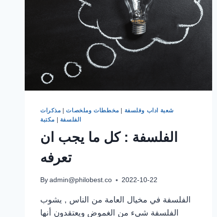
شعبة اداب وفلسفة
|
مخططات وملخصات
|
مذكرات
الفلسفة
|
مكتبة
الفلسفة : كل ما يجب ان
تعرفه
By
admin@philobest.co
2022-10-22
الفلسفة في مخيال العامة من الناس , يشوب
الفلسفة شيء من الغموض ويعتقدون أنها