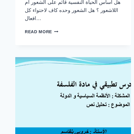
هل أساس الحياة النفسية قائم على الشعور أم
اللاشعور ؟ هل الشعور وحده كاف لاحتواء كل
افعال…
مقالة
READ MORE
الشعور
واللاشعور
جدلية
(
مع
مقالة
اللاشعور
استقصاء
وملخص
كامل
)