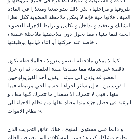
الدقة و الشمولية و متابعة الظاهرة في جميع شروطها و
ظروفها و مراحلها ، لكن ذلك يبدو صعبا ومتعذرا في المادة
الحية ، فلأنها حية فإنه لا يمكن ملاحظة العضوية ككل نظرا
لتشابك و تعقيد و تداخل و تكامل و ترابط الاجزاء العضوية
الحية فيما بينها ، مما يحول دون ملاحظتها ملاحظة علمية ،
خاصة عند حركتها أو اثناء قيامها بوظيفتها .
كما لا يمكن ملاحظة العضو معزولا ، فالملاحظة تكون
ناقصة غير شاملة مما يفقدها صفة العلمية ، ثم ان عزل
العضو قد يؤدي الى موته ، يقول أحد الفيزيولوجيين
الفرنسيين : « إن سائر اجزاء الجسم الحي مرتبطة فيما
بينها ، فهي لا تتحرك الا بمقدار ما تتحرك كلها معا ، و
الرغبة في فصل جزء منها معناه نقلها من نظام الاحياء الى
نظام الاموات ».
و دائما على مستوى المنهج ، هناك عائق التجريب الذي
يطرح مشاكل كبيرة ؛ فمن المشكلات التي تعترض العالم