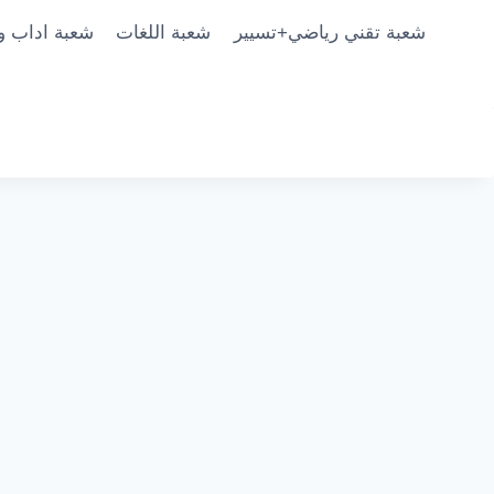
شعبة تقني رياضي+تسيير
شعبة اللغات
شعبة اداب و